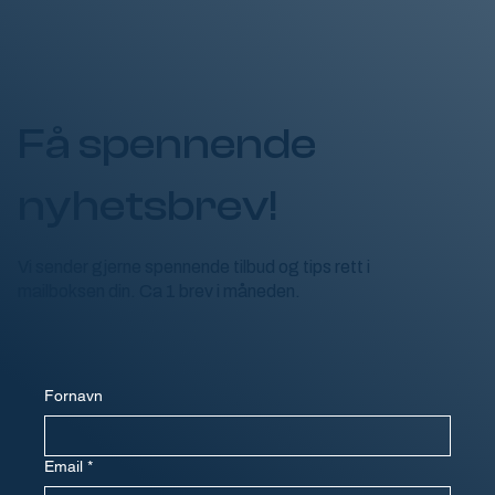
Få spennende
nyhetsbrev!
Vi sender gjerne spennende tilbud og tips rett i
mailboksen din. Ca 1 brev i måneden.
Fornavn
Email
*