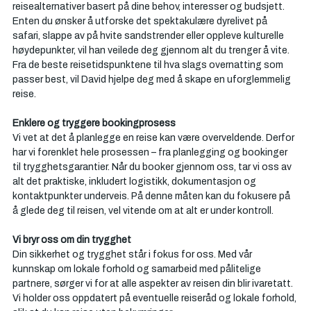
Γ
reisealternativer basert på dine behov, interesser og budsjett. 
Enten du ønsker å utforske det spektakulære dyrelivet på 
safari, slappe av på hvite sandstrender eller oppleve kulturelle 
høydepunkter, vil han veilede deg gjennom alt du trenger å vite. 
Fra de beste reisetidspunktene til hva slags overnatting som 
passer best, vil David hjelpe deg med å skape en uforglemmelig 
reise.
Enklere og tryggere bookingprosess
Vi vet at det å planlegge en reise kan være overveldende. Derfor 
har vi forenklet hele prosessen – fra planlegging og bookinger 
til trygghetsgarantier. Når du booker gjennom oss, tar vi oss av 
alt det praktiske, inkludert logistikk, dokumentasjon og 
kontaktpunkter underveis. På denne måten kan du fokusere på 
å glede deg til reisen, vel vitende om at alt er under kontroll.
Vi bryr oss om din trygghet
Din sikkerhet og trygghet står i fokus for oss. Med vår 
kunnskap om lokale forhold og samarbeid med pålitelige 
partnere, sørger vi for at alle aspekter av reisen din blir ivaretatt. 
Vi holder oss oppdatert på eventuelle reiseråd og lokale forhold, 