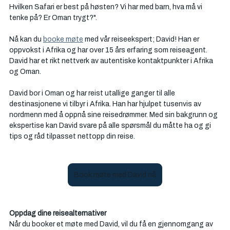
Hvilken Safari er best på høsten? Vi har med barn, hva må vi 
tenke på? Er Oman trygt?". 
Nå kan du 
booke møte
 med vår reiseekspert; David! Han er 
oppvokst i Afrika og har over 15 års erfaring som reiseagent. 
David har et rikt nettverk av autentiske kontaktpunkter i Afrika 
og Oman. 
David bor i Oman og har reist utallige ganger til alle 
destinasjonene vi tilbyr i Afrika. Han har hjulpet tusenvis av 
nordmenn med å oppnå sine reisedrømmer. Med sin bakgrunn og 
ekspertise kan David svare på alle spørsmål du måtte ha og gi 
tips og råd tilpasset nettopp din reise.
Book møte med David nå
Oppdag dine reisealternativer
Når du booker et møte med David, vil du få en gjennomgang av 