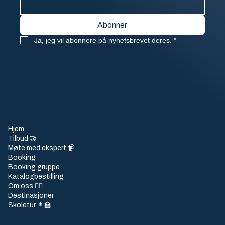
Abonner
Ja, jeg vil abonnere på nyhetsbrevet deres.
*
Hjem
Kontakt
Tilbud 🤝
Ansvarlig reise
Møte med ekspert 📹
FAQ
Booking
Betingelser
Booking gruppe
Personvern
Katalogbestilling
Om oss 🙋‍♀️
Destinasjoner
Instagram
Skoletur 👩‍🏫
Facebook