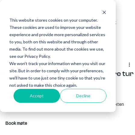
This website stores cookies on your computer.
Reis norsk
Få tilbud
These cookies are used to improve your website
experience and provide more personalized services
to you, both on this website and through other
media. To find out more about the cookies we use,
see our Privacy Policy.
We won't track your information when you visit our
2 min lesing
site. But in order to comply with your preferences,
Nyhet! Slik skaper vi en enda bedre tur
we'll have to use just one tiny cookie so that you're
for deg
not asked to make this choice again.
Som et reisebyrå med mål om å levere personlige og 
Accept
Decline
skreddersydde turer, så er den personlige kontakten 
kjempeviktig. Vi introduserer nå et tilbud for å gjøre kontakten 
enda lettere.
Book møte