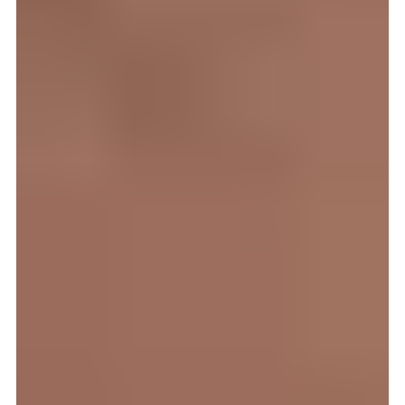
15. juni 2025
2 min lesing
7 destinasjoner du ikke bør gå glipp av