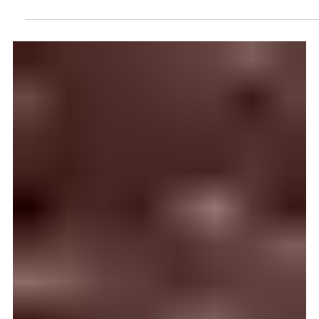
12. aug. 2025
3 min lesing
– En reise som har gitt nye
perspektiver i livet vårt!