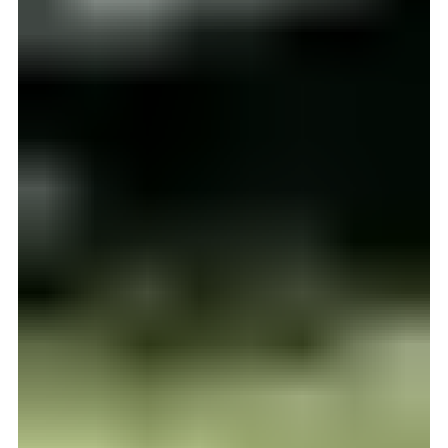
17. des. 2025
2 min lesing
Vanskelig å velge reisebyrå?