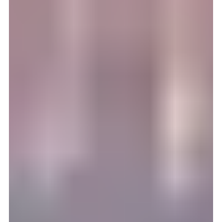
29. mars 2025
5 min lesing
De beste tipsene for reise til Tanzania i
2025