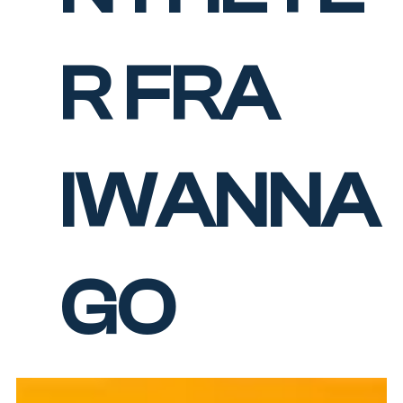
R FRA
IWANNA
GO