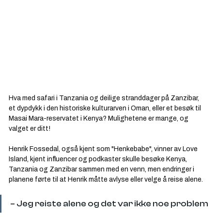
Hva med safari i Tanzania og deilige stranddager på Zanzibar, 
et dypdykk i den historiske kulturarven i Oman, eller et besøk til 
Masai Mara-reservatet i Kenya? Mulighetene er mange, og 
valget er ditt!
Henrik Fossedal, også kjent som "Henkebabe", vinner av Love 
Island, kjent influencer og podkaster skulle besøke Kenya, 
Tanzania og Zanzibar sammen med en venn, men endringer i 
planene førte til at Henrik måtte avlyse eller velge å reise alene.
– Jeg reiste alene og det var ikke noe problem