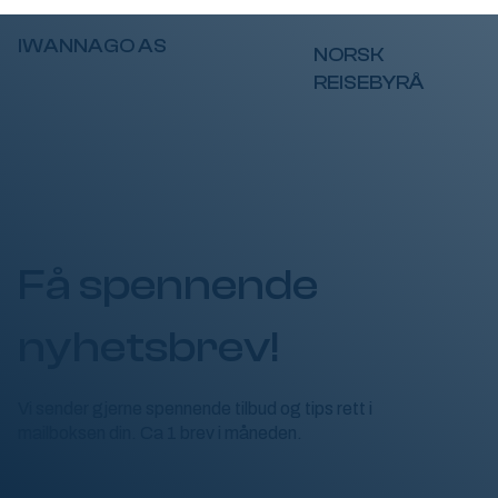
IWANNAGO AS
NORSK
REISEBYRÅ
Få spennende
nyhetsbrev!
Vi sender gjerne spennende tilbud og tips rett i
mailboksen din. Ca 1 brev i måneden.