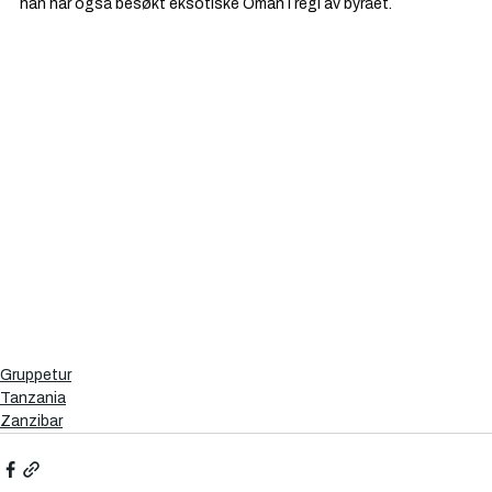
han har også besøkt eksotiske Oman i regi av byrået.
Gruppetur
Tanzania
Zanzibar