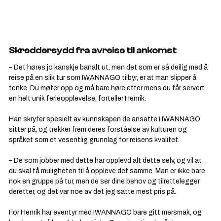
Γ
Skreddersydd fra avreise til ankomst
– Det høres jo kanskje banalt ut, men det som er så deilig med å 
reise på en slik tur som IWANNAGO tilbyr, er at man slipper å 
tenke. Du møter opp og må bare høre etter mens du får servert 
en helt unik ferieopplevelse, forteller Henrik.
Han skryter spesielt av kunnskapen de ansatte i IWANNAGO 
sitter på, og trekker frem deres forståelse av kulturen og 
språket som et vesentlig grunnlag for reisens kvalitet.
– De som jobber med dette har opplevd alt dette selv, og vil at 
du skal få muligheten til å oppleve det samme. Man er ikke bare 
nok en gruppe på tur, men de ser dine behov og tilrettelegger 
deretter, og det var noe av det jeg satte mest pris på.
For Henrik har eventyr med IWANNAGO bare gitt mersmak, og 