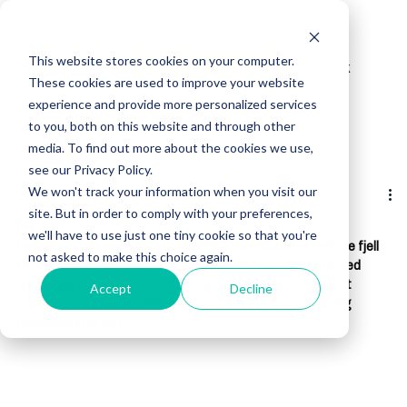
This website stores cookies on your computer.
Reis norsk
Få tilbud
These cookies are used to improve your website
experience and provide more personalized services
to you, both on this website and through other
media. To find out more about the cookies we use,
see our Privacy Policy.
We won't track your information when you visit our
2 min lesing
site. But in order to comply with your preferences,
Opplev verden, sammen!
we'll have to use just one tiny cookie so that you're
Verden har så mye å tilby: safari, fargerike kulturer, magiske fjell 
not asked to make this choice again.
og øde ørkenlandskap – og det beste? Å dele alt dette med 
andre gjør opplevelsen enda rikere. En nøye gjennomtenkt 
Accept
Decline
gruppereise viser deg ikke bare nye steder, den kan virkelig 
forvandle livet ditt
.