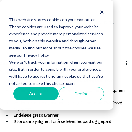
This website stores cookies on your computer.
Reis norsk
Få tilbud
These cookies are used to improve your website
experience and provide more personalized services
to you, both on this website and through other
media. To find out more about the cookies we use,
see our Privacy Policy.
We won't track your information when you visit our
8 min lesing
site. But in order to comply with your preferences,
Safari i Masai Mara
we'll have to use just one tiny cookie so that you're
Masai Mara National Reserve er kjent for
not asked to make this choice again.
Verdens tetteste bestander av pattedyr under migrasjonen 
Accept
Decline
juni - oktober
Verdens største dyrevandring - også kjent som 
The Great 
Migration
Endeløse gressavanner
Stor sannsynlighet for å se løver, leopard og gepard