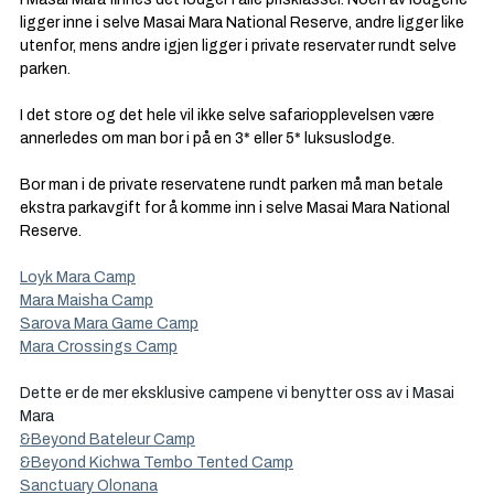
ligger inne i selve Masai Mara National Reserve, andre ligger like 
utenfor, mens andre igjen ligger i private reservater rundt selve 
parken.  
I det store og det hele vil ikke selve safariopplevelsen være 
annerledes om man bor i på en 3* eller 5* luksuslodge. 
Bor man i de private reservatene rundt parken må man betale 
ekstra parkavgift for å komme inn i selve Masai Mara National 
Reserve. 
Loyk Mara Camp
Mara Maisha Camp
Sarova Mara Game Camp
Mara Crossings Camp
Dette er de mer eksklusive campene vi benytter oss av i Masai 
Mara
&Beyond Bateleur Camp
&Beyond Kichwa Tembo Tented Camp
Sanctuary Olonana