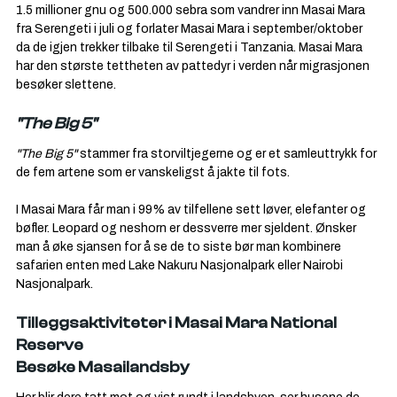
1.5 millioner gnu og 500.000 sebra som vandrer inn Masai Mara 
fra Serengeti i juli og forlater Masai Mara i september/oktober 
da de igjen trekker tilbake til Serengeti i Tanzania. Masai Mara 
har den største tettheten av pattedyr i verden når migrasjonen 
besøker slettene.
"The Big 5"
"The Big 5" 
stammer fra storviltjegerne og er et samleuttrykk for 
de fem artene som er vanskeligst å jakte til fots.
I Masai Mara får man i 99% av tilfellene sett løver, elefanter og 
bøfler. Leopard og neshorn er dessverre mer sjeldent. Ønsker 
man å øke sjansen for å se de to siste bør man kombinere 
safarien enten med Lake Nakuru Nasjonalpark eller Nairobi 
Nasjonalpark.
Tilleggsaktiviteter i Masai Mara National 
Reserve
Besøke Masailandsby