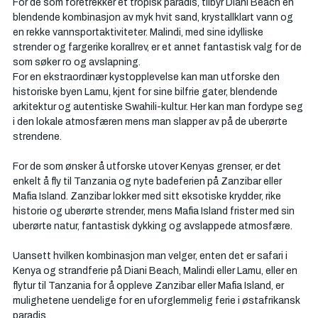
For de som foretrekker et tropisk paradis, tilbyr Diani Beach en 
blendende kombinasjon av myk hvit sand, krystallklart vann og 
en rekke vannsportaktiviteter. Malindi, med sine idylliske 
strender og fargerike korallrev, er et annet fantastisk valg for de 
som søker ro og avslapning.
For en ekstraordinær kystopplevelse kan man utforske den 
historiske byen Lamu, kjent for sine bilfrie gater, blendende 
arkitektur og autentiske Swahili-kultur. Her kan man fordype seg 
i den lokale atmosfæren mens man slapper av på de uberørte 
strendene.
For de som ønsker å utforske utover Kenyas grenser, er det 
enkelt å fly til Tanzania og nyte badeferien på Zanzibar eller 
Mafia Island. Zanzibar lokker med sitt eksotiske krydder, rike 
historie og uberørte strender, mens Mafia Island frister med sin 
uberørte natur, fantastisk dykking og avslappede atmosfære.
Uansett hvilken kombinasjon man velger, enten det er safari i 
Kenya og strandferie på Diani Beach, Malindi eller Lamu, eller en 
flytur til Tanzania for å oppleve Zanzibar eller Mafia Island, er 
mulighetene uendelige for en uforglemmelig ferie i østafrikansk 
paradis.