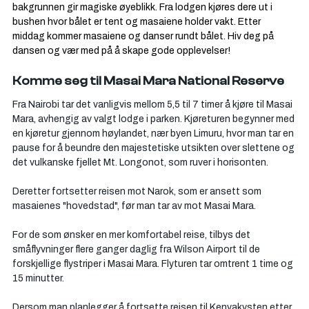
Γ
bakgrunnen gir magiske øyeblikk. Fra lodgen kjøres dere ut i 
bushen hvor bålet er tent og masaiene holder vakt. Etter 
middag kommer masaiene og danser rundt bålet. Hiv deg på 
dansen og vær med på å skape gode opplevelser!
Komme seg til Masai Mara National Reserve
Fra Nairobi tar det vanligvis mellom 5,5 til 7 timer å kjøre til Masai 
Mara, avhengig av valgt lodge i parken. Kjøreturen begynner med 
en kjøretur gjennom høylandet, nær byen Limuru, hvor man tar en 
pause for å beundre den majestetiske utsikten over slettene og 
det vulkanske fjellet Mt. Longonot, som ruver i horisonten.
Deretter fortsetter reisen mot Narok, som er ansett som 
masaienes "hovedstad", før man tar av mot Masai Mara. 
For de som ønsker en mer komfortabel reise, tilbys det 
småflyvninger flere ganger daglig fra Wilson Airport til de 
forskjellige flystriper i Masai Mara. Flyturen tar omtrent 1 time og 
15 minutter.
Dersom man planlegger å fortsette reisen til Kenyakysten etter 