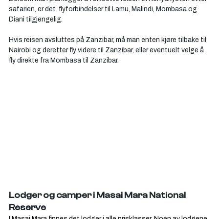
safarien, er det  flyforbindelser til Lamu, Malindi, Mombasa og 
Diani tilgjengelig. 
Hvis reisen avsluttes på Zanzibar, må man enten kjøre tilbake til 
Nairobi og deretter fly videre til Zanzibar, eller eventuelt velge å 
fly direkte fra Mombasa til Zanzibar.
Lodger og camper i Masai Mara National 
Reserve
I Masai Mara finnes det lodger i alle prisklasser. Noen av lodgene 