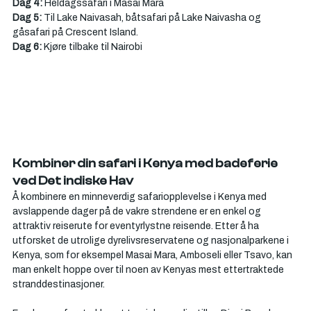
Dag 4: 
Heldagssafari i Masai Mara
Dag 5: 
Til Lake Naivasah, båtsafari på Lake Naivasha og 
gåsafari på Crescent Island. 
Dag 6: 
Kjøre tilbake til Nairobi
Kombiner din safari i Kenya med badeferie 
ved Det indiske Hav
Å kombinere en minneverdig safariopplevelse i Kenya med 
avslappende dager på de vakre strendene er en enkel og 
attraktiv reiserute for eventyrlystne reisende. Etter å ha 
utforsket de utrolige dyrelivsreservatene og nasjonalparkene i 
Kenya, som for eksempel Masai Mara, Amboseli eller Tsavo, kan 
man enkelt hoppe over til noen av Kenyas mest ettertraktede 
stranddestinasjoner.