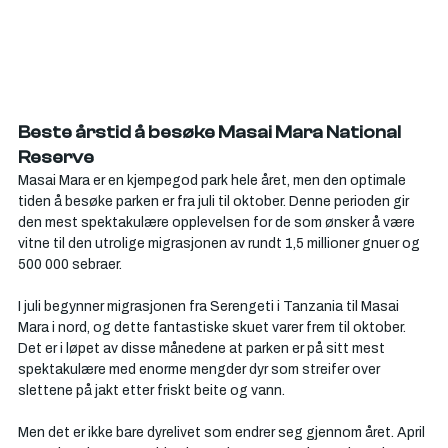
Beste årstid å besøke Masai Mara National 
Reserve
Masai Mara er en kjempegod park hele året, men den optimale 
tiden å besøke parken er fra juli til oktober. Denne perioden gir 
den mest spektakulære opplevelsen for de som ønsker å være 
vitne til den utrolige migrasjonen av rundt 1,5 millioner gnuer og 
500 000 sebraer.
I juli begynner m
igrasjonen fra Seren
geti i Tanzania til Masai 
Mara i nord, og dette fantastiske skuet varer frem til oktober. 
Det er i løpet av disse månedene at parken er på sitt mest 
spektakulære med enorme mengder dyr som streifer over 
slettene på jakt etter friskt beite og vann.
Men det er ikke bare dyrelivet som endrer seg gjennom året. April 