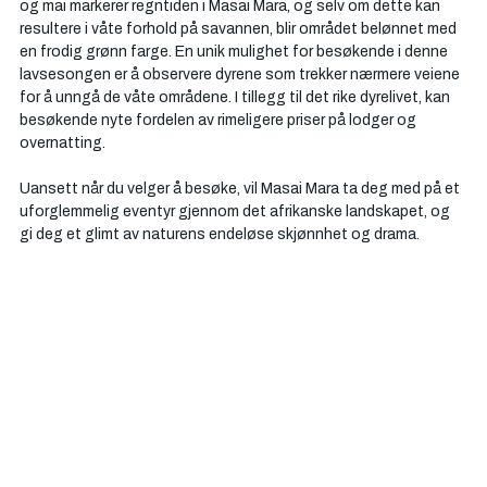
og mai markerer regntiden i Masai Mara, og selv om dette kan 
resultere i våte forhold på savannen, blir området belønnet med 
en frodig grønn farge. En unik mulighet for besøkende i denne 
lavsesongen er å observere dyrene som trekker nærmere veiene 
for å unngå de våte områdene. I tillegg til det rike dyrelivet, kan 
besøkende nyte fordelen av rimeligere priser på lodger og 
overnatting.
Uansett når du velger å besøke, vil Masai Mara ta deg med på et 
uforglemmelig eventyr gjennom det afrikanske landskapet, og 
gi deg et glimt av naturens endeløse skjønnhet og drama.