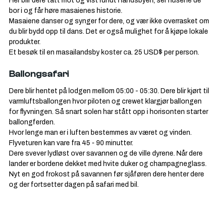
Her blir dere tatt mot og vist rundt i landsbyen, ser husene de 
bor i og får høre masaienes historie.
Masaiene danser og synger for dere, og vær ikke overrasket om 
du blir bydd opp til dans. Det er også mulighet for å kjøpe lokale 
produkter.
Et besøk til en masailandsby koster ca. 25 USD$ per person.
Ballongsafari
Dere blir hentet på lodgen mellom 05:00 - 05:30. Dere blir kjørt til 
varmluftsballongen hvor piloten og crewet klargjør ballongen 
for flyvningen. Så snart solen har stått opp i horisonten starter 
ballongferden.
Hvor lenge man er i luften bestemmes av været og vinden. 
Flyveturen kan vare fra 45 - 90 minutter.
Dere svever lydløst over savannen og de ville dyrene. Når dere 
lander er bordene dekket med hvite duker og champagneglass. 
Nyt en god frokost på savannen før sjåføren dere henter dere 
og der fortsetter dagen på safari med bil.