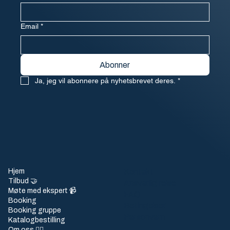
Email
*
Abonner
Ja, jeg vil abonnere på nyhetsbrevet deres.
*
Hjem
Kontakt
Tilbud 🤝
Ansvarlig reise
Møte med ekspert 📹
FAQ
Booking
Betingelser
Booking gruppe
Personvern
Katalogbestilling
Om oss 🙋‍♀️