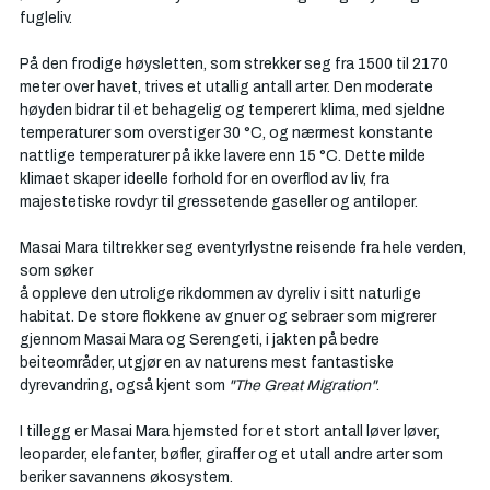
fugleliv.
På den frodige høysletten, som strekker seg fra 1500 til 2170 
meter over havet, trives et utallig antall arter. Den moderate 
høyden bidrar til et behagelig og temperert klima, med sjeldne 
temperaturer som overstiger 30 °C, og nærmest konstante 
nattlige temperaturer på ikke lavere enn 15 °C. Dette milde 
klimaet skaper ideelle forhold for en overflod av liv, fra 
majestetiske rovdyr til gressetende gaseller og antiloper. 
Masai Mara tiltrekker seg eventyrlystne reisende fra hele verden, 
som søker 
å oppleve den utrolige rikdommen av dyreliv i sitt naturlige 
habitat. De store flokkene av gnuer og sebraer som migrerer 
gjennom Masai Mara og Serengeti, i jakten på bedre 
beiteområder, utgjør en av naturens mest fantastiske 
dyrevandring, også kjent som 
"The Great Migration"
. 
I tillegg er Masai Mara hjemsted for et stort antall løver løver, 
leoparder, elefanter, bøfler, giraffer og et utall andre arter som 
beriker savannens økosystem.