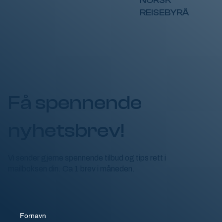
NORSK
REISEBYRÅ
Få spennende
nyhetsbrev!
Vi sender gjerne spennende tilbud og tips rett i
mailboksen din. Ca 1 brev i måneden.
Fornavn