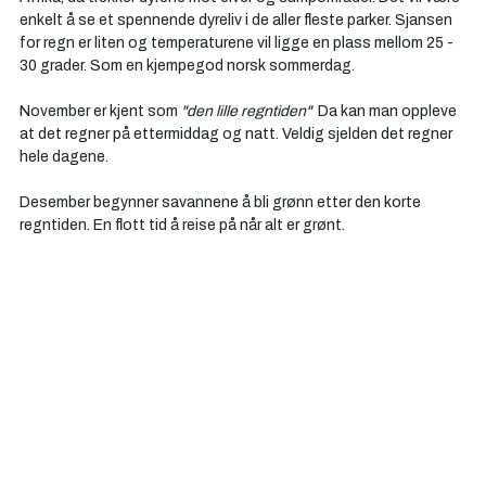
enkelt å se et spennende dyreliv i de aller fleste parker. Sjansen 
for regn er liten og temperaturene vil ligge en plass mellom 25 - 
30 grader. Som en kjempegod norsk sommerdag. 
November er kjent som 
"den lille regntiden"
  Da kan man oppleve 
at det regner på ettermiddag og natt. Veldig sjelden det regner 
hele dagene. 
Desember begynner savannene å bli grønn etter den korte 
regntiden. En flott tid å reise på når alt er grønt. 