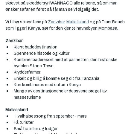
skrevet så skreddersyr IWANNAGO alle reisene, så om man 
ønsker safarien først så får man selvfølgelig det. 
Vi tilbyr strandferie på 
Zanzibar
, 
Mafia Island
 og på Diani Beach 
som ligger i Kanya, sør for den kjente havnebyen Mombasa.
Zanzibar
Kjent badedestinasjon
Spennende historie og kultur
Kombiner baderesort med et par netter i den historiske 
bydelen Stone Town
Krydderfarmer
Enkelt og billig å komme seg dit fra Tanzania
Kan kombineres med safari  i Kenya
Mange av destinasjonene er dessverre preget av 
masseturisme
Mafia Island
 Hvalhaisessong fra september - mars
Få turister
Små hoteller og lodger