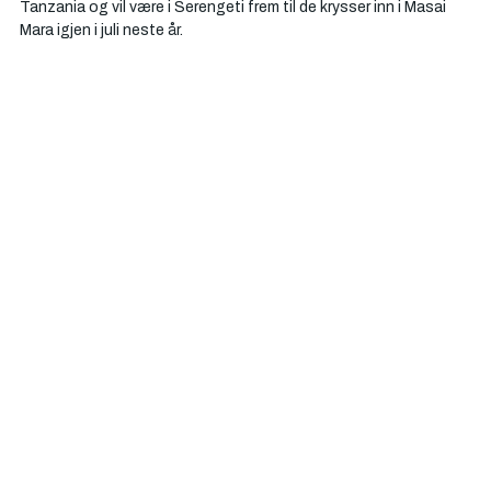
Γ
Tanzania og vil være i Serengeti frem til de krysser inn i Masai 
Mara igjen i juli neste år. 