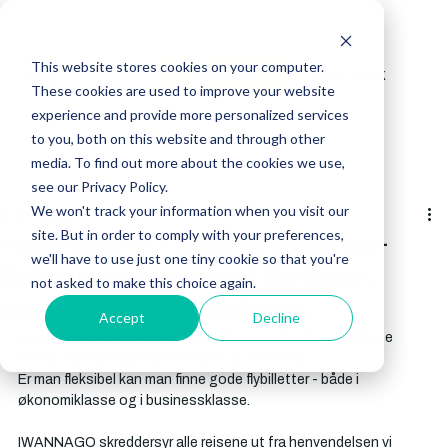
This website stores cookies on your computer.
Reis norsk
Få tilbud
These cookies are used to improve your website
experience and provide more personalized services
to you, both on this website and through other
media. To find out more about the cookies we use,
see our Privacy Policy.
We won't track your information when you visit our
3 min lesing
site. But in order to comply with your preferences,
Høstreiser til Tanzania og Kenya -
we'll have to use just one tiny cookie so that you're
Safari og badeferie på Zanzibar,
not asked to make this choice again.
Mombasa eller Diani Beach
Accept
Decline
Høsten er en av de beste tidene å reise på safari til Østlige 
Afrika, nærmere bestemt Kenya og Tanzania. 
Er man fleksibel kan man finne gode flybilletter - både i 
økonomiklasse og i businessklasse. 
IWANNAGO skreddersyr alle reisene ut fra henvendelsen vi 