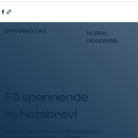
IWANNAGO AS
NORSK
REISEBYRÅ
Få spennende
nyhetsbrev!
Vi sender gjerne spennende tilbud og tips rett i