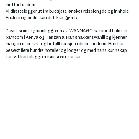
mottar fra dere. 
Vi tilrettelegger ut fra budsjett, ønsket reiselengde og innhold. 
Enklere og bedre kan det ikke gjøres.
David, som er grunnleggeren av IWANNAGO har bodd hele sin 
barndom i Kenya og Tanzania. Han snakker swahili og kjenner 
mange i reiselivs- og hotellbransjen i disse landene. Han har 
besøkt flere hundre hoteller og lodger og med hans kunnskap 
kan vi tilrettelegge reiser som er unike. 