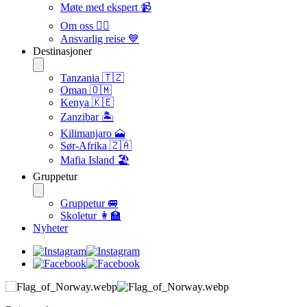
Møte med ekspert 📹
Om oss 🙋‍♀️
Ansvarlig reise 💙
Destinasjoner
Tanzania 🇹🇿
Oman 🇴🇲
Kenya 🇰🇪
Zanzibar 🏝️
Kilimanjaro 🗻
Sør-Afrika 🇿🇦
Mafia Island 🏖️
Gruppetur
Gruppetur 🚐
Skoletur 👩‍🏫
Nyheter