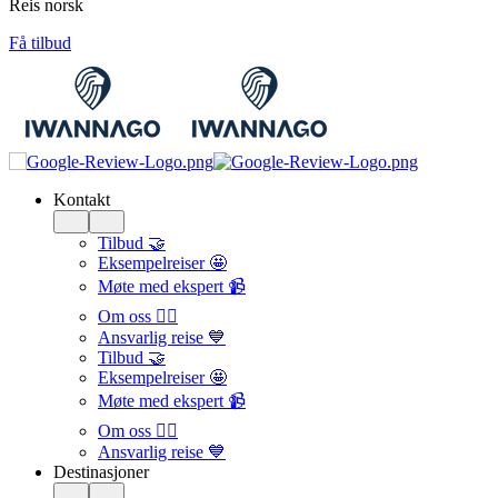
Reis norsk
Få tilbud
Kontakt
Tilbud 🤝
Eksempelreiser 🤩
Møte med ekspert 📹
Om oss 🙋‍♀️
Ansvarlig reise 💙
Tilbud 🤝
Eksempelreiser 🤩
Møte med ekspert 📹
Om oss 🙋‍♀️
Ansvarlig reise 💙
Destinasjoner