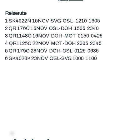
Reiserute
1 SK4022N 15NOV  SVG-OSL   1210  1305  
2 QR 176O 15NOV  OSL-DOH  1505  2340  
3 QR1148O 16NOV  DOH-MCT  0150  0425  
4 QR1125O 22NOV  MCT-DOH 2305  2345  
5 QR 179O 23NOV  DOH-OSL  0125  0635
6 SK4023K 23NOV  OSL-SVG 1000  1100