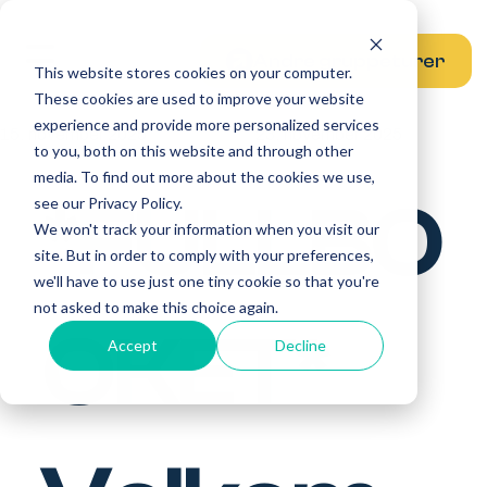
Andre gruppeturer
This website stores cookies on your computer.
These cookies are used to improve your website
experience and provide more personalized services
15. november 2025
23. november 2025
to you, both on this website and through other
media. To find out more about the cookies we use,
*FULLBO
see our Privacy Policy.
We won't track your information when you visit our
site. But in order to comply with your preferences,
we'll have to use just one tiny cookie so that you're
not asked to make this choice again.
OKET*
Accept
Decline