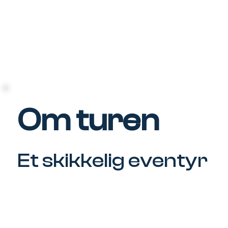
Om turen
Dagsprogram
Inkludert i reisen
Bli med
Om turen
Et skikkelig eventyr