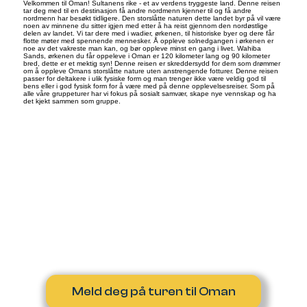
Velkommen til Oman! Sultanens rike - et av verdens tryggeste land. Denne reisen
tar deg med til en destinasjon få andre nordmenn kjenner til og få andre
nordmenn har besøkt tidligere. Den storslåtte naturen dette landet byr på vil være
noen av minnene du sitter igjen med etter å ha reist gjennom den nordøstlige
delen av landet. Vi tar dere med i wadier, ørkenen, til historiske byer og dere får
flotte møter med spennende mennesker. Å oppleve solnedgangen i ørkenen er
noe av det vakreste man kan, og bør oppleve minst en gang i livet. Wahiba
Sands, ørkenen du får oppeleve i Oman er 120 kilometer lang og 90 kilometer
bred, dette er et mektig syn! Denne reisen er skreddersydd for dem som drømmer
om å oppleve Omans storslåtte nature uten anstrengende fotturer. Denne reisen
passer for deltakere i ulik fysiske form og man trenger ikke være veldig god til
bens eller i god fysisk form for å være med på denne opplevelsesreiser. Som på
alle våre gruppeturer har vi fokus på sosialt samvær, skape nye vennskap og ha
det kjekt sammen som gruppe.
Meld deg på turen til Oman