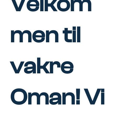
Velkom
men til
vakre
Oman! Vi