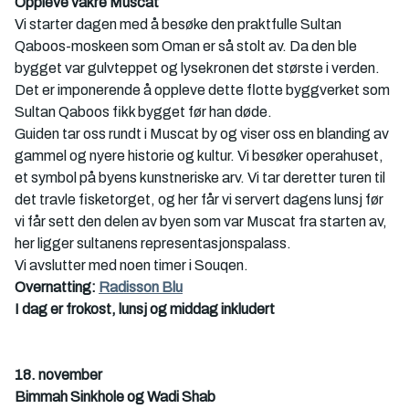
Oppleve vakre Muscat
Vi starter dagen med å besøke den praktfulle Sultan 
Qaboos-moskeen som Oman er så stolt av. Da den ble 
bygget var gulvteppet og lysekronen det største i verden. 
Det er imponerende å oppleve dette flotte byggverket som 
Sultan Qaboos fikk bygget før han døde. 
Guiden tar oss rundt i Muscat by og viser oss en blanding av 
gammel og nyere historie og kultur. Vi besøker operahuset, 
et symbol på byens kunstneriske arv. Vi tar deretter turen til 
det travle fisketorget, og her får vi servert dagens lunsj før 
vi får sett den delen av byen som var Muscat fra starten av, 
her ligger sultanens representasjonspalass. 
Vi avslutter med noen timer i Souqen.
Overnatting: 
Radisson Blu
I dag er frokost, lunsj og middag inkludert
18. november
Bimmah Sinkhole og Wadi Shab