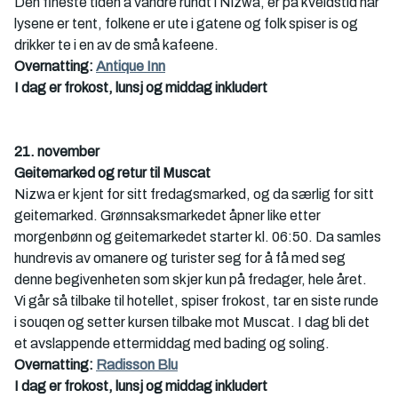
Den fineste tiden å vandre rundt i Nizwa, er på kveldstid når 
lysene er tent, folkene er ute i gatene og folk spiser is og 
drikker te i en av de små kafeene.
Overnatting: 
Antique Inn
I dag er frokost, lunsj og middag inkludert
21. november
Geitemarked og retur til Muscat
Nizwa er kjent for sitt fredagsmarked, og da særlig for sitt 
geitemarked. Grønnsaksmarkedet åpner like etter 
morgenbønn og geitemarkedet starter kl. 06:50. Da samles 
hundrevis av omanere og turister seg for å få med seg 
denne begivenheten som skjer kun på fredager, hele året. 
Vi går så tilbake til hotellet, spiser frokost, tar en siste runde 
i souqen og setter kursen tilbake mot Muscat. I dag bli det 
et avslappende ettermiddag med bading og soling. 
Overnatting: 
Radisson Blu
I dag er frokost, lunsj og middag inkludert