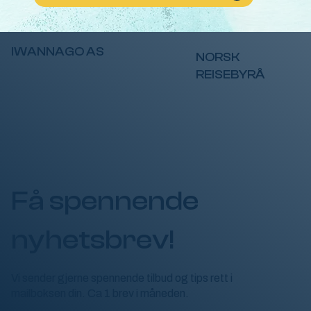
IWANNAGO AS
NORSK
REISEBYRÅ
Få spennende
nyhetsbrev!
Vi sender gjerne spennende tilbud og tips rett i
mailboksen din. Ca 1 brev i måneden.