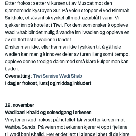
Γ
Etter frokost setter vi kursen ut av Muscat mot den 
sjarmerende kystbyen Sur. På veien stopper vi ved Bimmah 
Sinkhole, et gigantisk synkehull med  azurblått vann. Vi 
sjekker inn på hotellet i Tiwi. For dem som ønsker å oppleve 
Wadi Shab blir det mulig å vandre inn i wadien og oppleve en 
av de flotteste wadiene i landet. 
Ønsker man ikke, eller har man ikke fysikken til, å gå hele 
wadien kan man gå innover deler av turen i langsomt tempo, 
oppleve denne frodige dalen med små klare kulper man kan 
bade i. 
Overnatting: 
Tiwi Sunrise Wadi Shab
I dag er frokost, lunsj og middag inkludert
19. november
Wadi bani Khalid og solnedgang i ørkenen
Vi nyter en god frokost på hotellet før vi setter kursen mot 
Wahiba Sands. På veien mot ørkenen kjører vi opp i fjellene 
til Wadi bani Khalid. Her er det lett tilgjengelighet til de klare 