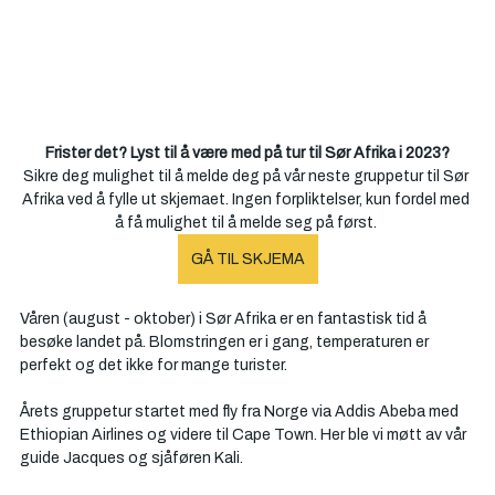
Frister det? Lyst til å være med på tur til Sør Afrika i 2023?
Sikre deg mulighet til å melde deg på vår neste gruppetur til Sør 
Afrika ved å fylle ut skjemaet. Ingen forpliktelser, kun fordel med 
å få mulighet til å melde seg på først. 
GÅ TIL SKJEMA
Våren (august - oktober) i Sør Afrika er en fantastisk tid å 
besøke landet på. Blomstringen er i gang, temperaturen er 
perfekt og det ikke for mange turister. 
Årets gruppetur startet med fly fra Norge via Addis Abeba med 
Ethiopian Airlines og videre til Cape Town. Her ble vi møtt av vår 
guide Jacques og sjåføren Kali.