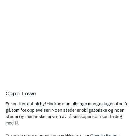
Cape Town
For en fantastisk by! Her kan man tilbringe mange dager uten å 
gå tom for opplevelser! Noen steder er obligatoriske og noen 
steder og mennesker er vi en av få selskaper som kan ta deg 
med til. 
Tre av de unike menneskene vi fikk møte var 
Christo Brand
 - 