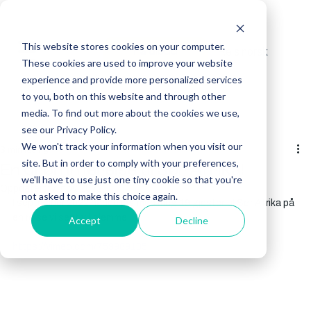
This website stores cookies on your computer.
Reis norsk
Få tilbud
These cookies are used to improve your website
experience and provide more personalized services
to you, both on this website and through other
media. To find out more about the cookies we use,
see our Privacy Policy.
We won't track your information when you visit our
3 min lesing
site. But in order to comply with your preferences,
En drømmereise til Sør Afrika!
we'll have to use just one tiny cookie so that you're
Oppdatert:
7. nov. 2022
not asked to make this choice again.
I september 2022 hadde jeg med meg 19 gjester til Sør Afrika på 
en reise vi sent vil glemme. 
Accept
Decline
https://vimeo.com/759989135