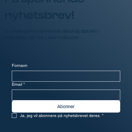
nyhetsbrev!
Vi sender gjerne spennende tilbud og tips rett i
mailboksen din. Ca 1 brev i måneden.
Fornavn
Email
*
Abonner
Ja, jeg vil abonnere på nyhetsbrevet deres.
*