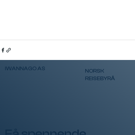
IWANNAGO AS
NORSK
REISEBYRÅ
Få spennende