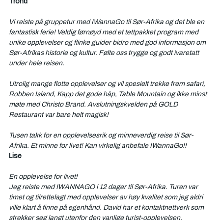
Trond
Vi reiste på gruppetur med IWannaGo til Sør-Afrika og det ble en 
fantastisk ferie! Veldig førnøyd med et tettpakket program med 
unike opplevelser og flinke guider bidro med god informasjon om 
Sør-Afrikas historie og kultur. Følte oss trygge og godt ivaretatt 
under hele reisen.
Utrolig mange flotte opplevelser og vil spesielt trekke frem safari, 
Robben Island, Kapp det gode håp, Table Mountain og ikke minst 
møte med Christo Brand. Avslutningskvelden på GOLD 
Restaurant var bare helt magisk!
Tusen takk for en opplevelsesrik og minneverdig reise til Sør-
Afrika. Et minne for livet! Kan virkelig anbefale IWannaGo!!
Lise
En opplevelse for livet!
Jeg reiste med IWANNAGO i 12 dager til Sør-Afrika. Turen var 
timet og tilrettelagt med opplevelser av høy kvalitet som jeg aldri 
ville klart å finne på egenhånd. David har et kontaktnettverk som 
strekker seg langt utenfor den vanlige turist-opplevelsen. 